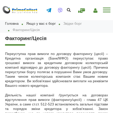
ОПЛАТИТИ
ОСОБИСТИЙ
ОНЛАЙН
КАБІНЕТ
Головна
Якщо у вас є борг
Звідки борг
Факторинг/Цесія
Факторинг/Цесія
Переуступка прав вимоги по договору факторингу (цесії) –
Кредитна організація (Банк/МФО) переуступає право
грошової вимоги за кредитним договором колекторській
компанії відповідно до договору факторингу (цесії). Причина
переуступки боргу полягає в порушенні Вами умов договору.
Таким чином колекторська компанія стає Вашим новим
кредитором. Ви зобов'язані здійснювати виплати на реквізити
Вашого нового кредитора.
Діяльність нашої компанії ґрунтується на договорах
відступлення прав вимоги (факторингу/цесії) - глава 47 ЦК
України, а саме ст.ст. 512-523 встановлюють загальні підстави
та порядок зміни кредитора у зобов’язанні. Закон