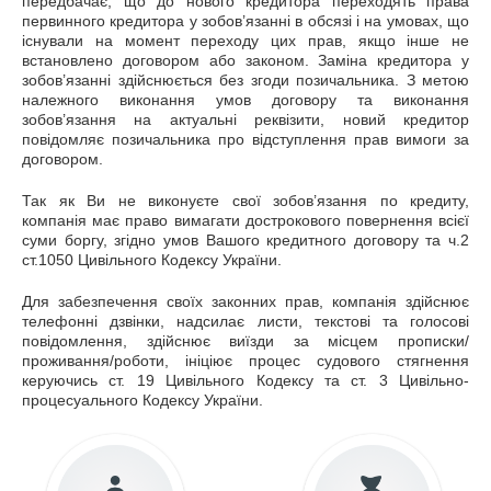
передбачає, що до нового кредитора переходять права
первинного кредитора у зобов’язанні в обсязі і на умовах, що
існували на момент переходу цих прав, якщо інше не
встановлено договором або законом. Заміна кредитора у
зобов’язанні здійснюється без згоди позичальника. З метою
належного виконання умов договору та виконання
зобов’язання на актуальні реквізити, новий кредитор
повідомляє позичальника про відступлення прав вимоги за
договором.
Так як Ви не виконуєте свої зобов’язання по кредиту,
компанія має право вимагати дострокового повернення всієї
суми боргу, згідно умов Вашого кредитного договору та ч.2
ст.1050 Цивільного Кодексу України.
Для забезпечення своїх законних прав, компанія здійснює
телефонні дзвінки, надсилає листи, текстові та голосові
повідомлення, здійснює виїзди за місцем прописки/
проживання/роботи, ініціює процес судового стягнення
керуючись ст. 19 Цивільного Кодексу та ст. 3 Цивільно-
процесуального Кодексу України.