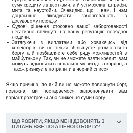
суму кредиту з відсотками, а й усі можливі штрафи,
мита та неустойки. Очевидно, що і вам, і нам
доцільніше ліквідувати заборгованість в
досудовому порядку.
Судові рішення стосовно вашої заборгованості
негативно вплинуть на вашу репутацію порядної
людини.
Затягуючи з виплатами або ховаючись від
колекторів, ви не тільки збільшуєте розмір свого
боргу, а й позбавляєте себе ряду можливостей в
майбутньому. Так, ви не зможете взяти кредит, вам
можуть відмовити в подальшому виїзді за кордон, а
також ризикуєте потрапити в чорний список.
Якщо причина, по якій ви не можете повернути борг,
поважна, ми постараємося запропонувати вам
варіант розстрочки або зниження суми боргу.
ЩО РОБИТИ, ЯКЩО МЕНІ ДЗВОНЯТЬ З
ПИТАНЬ ВЖЕ ПОГАШЕНОГО БОРГУ?
У разі, якщо вам надходять вимоги за договором,