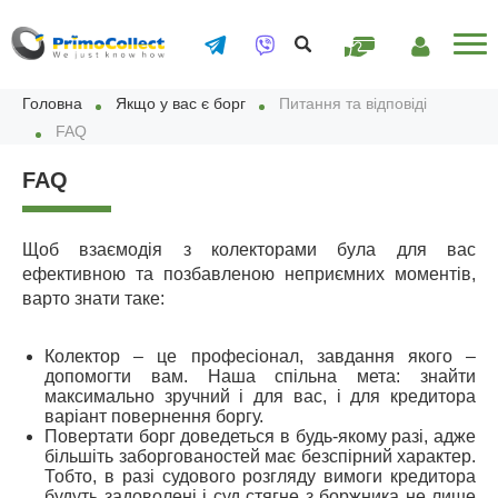
ОПЛАТИТИ
ОСОБИСТИЙ
ОНЛАЙН
КАБІНЕТ
Головна
Якщо у вас є борг
Питання та відповіді
FAQ
FAQ
Щоб взаємодія з колекторами була для вас
ефективною та позбавленою неприємних моментів,
варто знати таке:
Колектор – це професіонал, завдання якого –
допомогти вам. Наша спільна мета: знайти
максимально зручний і для вас, і для кредитора
варіант повернення боргу.
Повертати борг доведеться в будь-якому разі, адже
більшіть заборгованостей має безспірний характер.
Тобто, в разі судового розгляду вимоги кредитора
будуть задоволені і суд стягне з боржника не лише