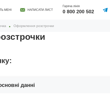
Гаряча лінія
ТЬ МЕНІ
НАПИСАТИ ЛИСТ
0 800 200 502
очка
Оформлення розстрочки
озстрочки
чку:
основні данні