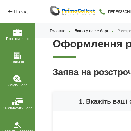
Назад
ПЕРЕДЗВОНІ
Головна
Якщо у вас є борг
Розстр
Про компанію
Оформлення р
Новини
Заява на розстро
Звідки борг
1. Вкажіть ваші 
Як сплатити борг