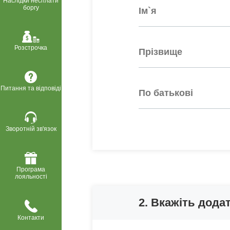
Наслідки несплати
боргу
Розстрочка
Питання та відповіді
Зворотній зв'язок
Програма
лояльності
2. Вкажіть дода
Контакти